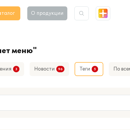
аталог
О продукции
чет меню"
ения
Новости
Теги
По все