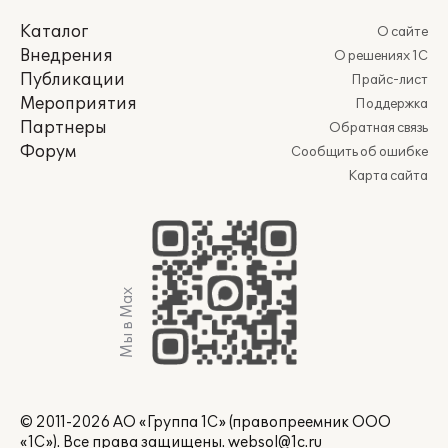
Каталог
О сайте
Внедрения
О решениях 1С
Публикации
Прайс-лист
Мероприятия
Поддержка
Партнеры
Обратная связь
Форум
Сообщить об ошибке
Карта сайта
Мы в Max
© 2011-2026 АО «Группа 1С» (правопреемник ООО
«1С»). Все права защищены.
websol@1c.ru