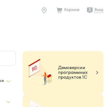
Корзина
Вход
Демоверсии
программных
продуктов 1С
се