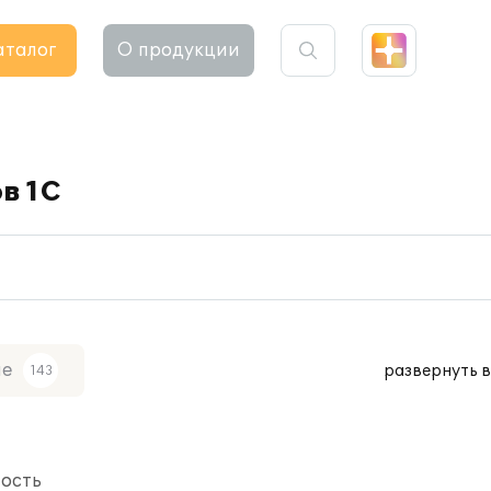
аталог
О продукции
в 1C
че
развернуть в
143
ность