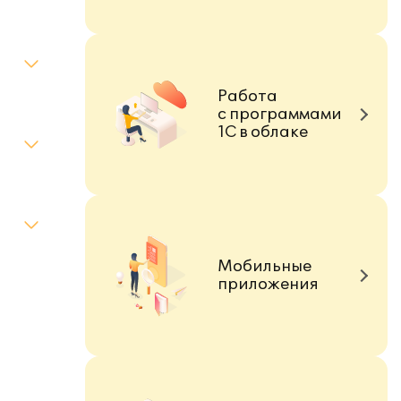
Работа
с программами
1С в облаке
Мобильные
приложения