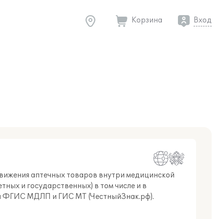
Корзина
Вход
движения аптечных товаров внутри медицинской
ных и государственных) в том числе и в
й ФГИС МДЛП и ГИС МТ (ЧестныйЗнак.рф).