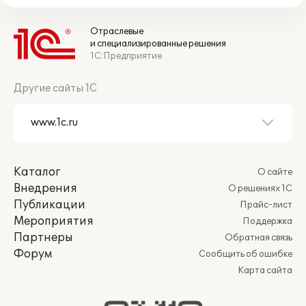
Отраслевые
и специализированные решения
1С:Предприятие
Другие сайты 1С
Каталог
О сайте
Внедрения
О решениях 1С
Публикации
Прайс-лист
Мероприятия
Поддержка
Партнеры
Обратная связь
Форум
Сообщить об ошибке
Карта сайта