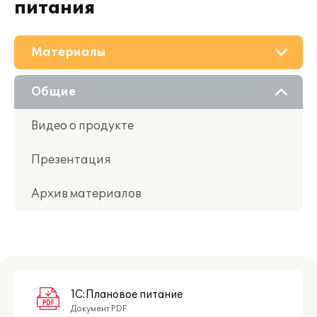
питания
Материалы
О решении
Общие
Приобретение
Видео о продукте
Поддержка
Презентация
Партнерам
Архив материалов
1С:Плановое питание
Документ PDF