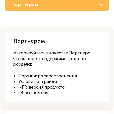
Партнерам
О решении
Приобретение
Партнерам
Поддержка
Авторизуйтесь
в качестве Партнера,
Материалы
чтобы видеть содержимое данного
раздела:
Порядок распространения
Условия апгрейда
NFR-версия продукта
Обратная связь