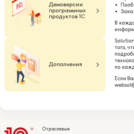
Демоверсии
Пооб
программных
Зака
продуктов 1С
В кажд
информ
Solutio
того, ч
подроб
технол
Дополнения
по кажд
Если Ва
websol@
Отраслевые