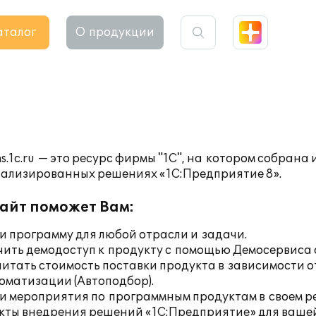
аталог
О продукции
ns.1c.ru — это ресурс фирмы "1С", на котором собран
иализированных решениях «1С:Предприятие 8».
сайт поможет Вам:
и программу
для любой отрасли и задачи.
чить демодоступ к продукту с помощью
Демосервиса 
читать стоимость поставки продукта в зависимости о
томатизации (
Автоподбор
).
и мероприятия
по программным продуктам в своем ре
кты внедрения
решений «1С:Предприятие» для вашей