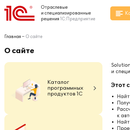
Отраслевые
К
и специализированные
решения
1С:Предприятие
Главная
О сайте
О сайте
Solutio
и спец
Каталог
Этот 
программных
продуктов 1С
Найт
Полу
Расс
к ав
Найт
Прое