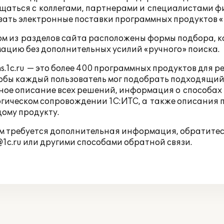
щаться с коллегами, партнерами и специалистами ф
зать электронные поставки
программных продуктов «
ом из разделов сайта расположены формы подбора, 
ацию без дополнительных усилий «ручного» поиска.
ns.1c.ru — это более 400 программных продуктов для
тобы каждый пользователь мог подобрать подходящи
ное описание всех решений, информация о способа
огическом сопровождении 1С:ИТС, а также описания 
ому продукту.
м требуется дополнительная информация, обратитесь
1c.ru
или другими способами
обратной связи
.