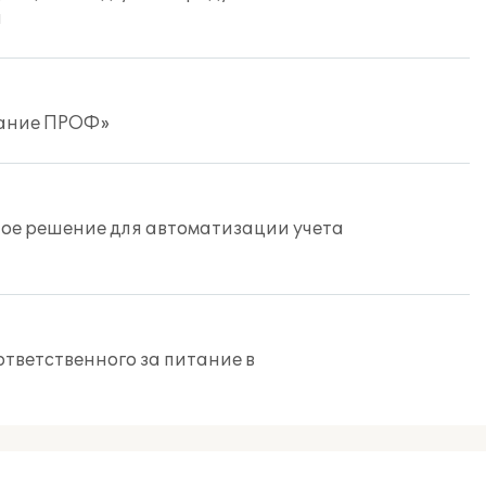
и
тание ПРОФ»
ное решение для автоматизации учета
тветственного за питание в