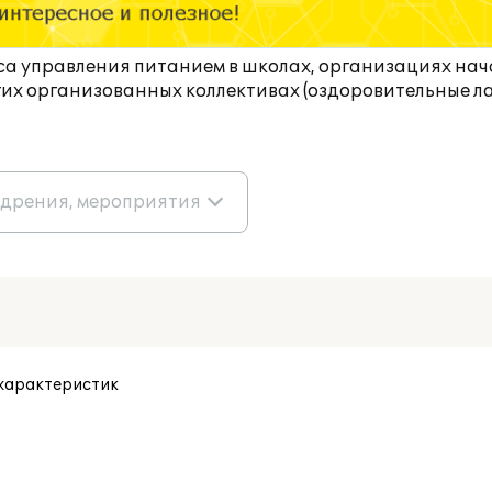
а управления питанием в школах, организациях нач
их организованных коллективах (оздоровительные ла
едрения, мероприятия
характеристик