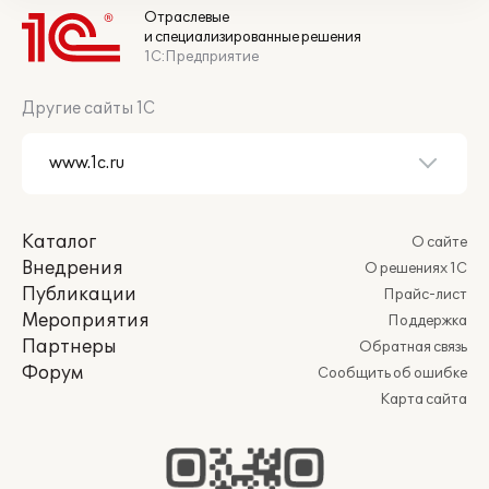
Отраслевые
и специализированные решения
1С:Предприятие
Другие сайты 1С
Каталог
О сайте
Внедрения
О решениях 1С
Публикации
Прайс-лист
Мероприятия
Поддержка
Партнеры
Обратная связь
Форум
Сообщить об ошибке
Карта сайта