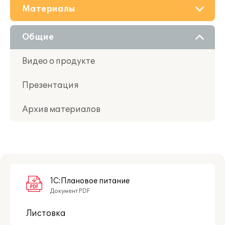
Материалы
О решении
Общие
Приобретение
Видео о продукте
Поддержка
Презентация
Партнерам
Архив материалов
1С:Плановое питание
Документ PDF
Листовка