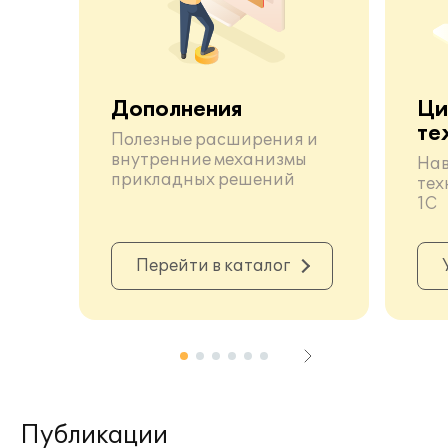
Электронное обучение (e-
Дополнения
Ци
Learning)
те
Полезные расширения и
внутренние механизмы
Нав
прикладных решений
тех
1С
Бухгалтерский и налоговый учет
Перейти в каталог
Документооборот
Публикации