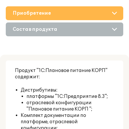
Приобретение
О решении
Состав продукта
Поддержка
Приобретение продукта
Материалы
Приобретение у партнера
Партнерам
Продукт "1С:Плановое питание КОРП"
содержит:
Дистрибутивы:
платформы "1С:Предприятие 8.3";
отраслевой конфигурации
"Плановое питание КОРП ";
Комплект документации по
платформе, отраслевой
конфигурации;