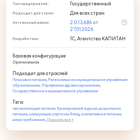
1С:Предприятие 8.3. Руководство
Государственный
Тип предприятий:
администратора
Для всех стран
Подходит для стран:
1С:Предприятие 8.3. Руководство
2.0.13.686 от
Актуальный релиз:
пользователя
27.01.2026
1С:Предприятие 8.3. Руководство
разработчика
1С, Агентство КАПИТАН
Разработчик:
Документация по платформе
Базовая конфигурация:
"1С:Предприятие 8" и конфигурации
Оригинальная
"1С:Плановое питание КОРП" также
доступна пользователям, при наличии
Подходит для отраслей:
действующего договора
Плановое питание
,
Региональное и муниципальное управление
образованием
,
Управление здравоохранением
,
Информационно-технологического
Государственное и муниципальное управление
сопровождения (1С:ИТС), на сайте
its.1c.ru
.
Теги:
автоматизация питания
,
бракеражный журнал
,
дошкольное
питание
Документация и ее обновления для
,
калькуляция
,
карточки блюд
,
коллективное питание
,
меню требование
,
Показать все >
продуктов, содержащих конфигурацию
"Плановое питание КОРП ", доступны
пользователям в разделе обновлений