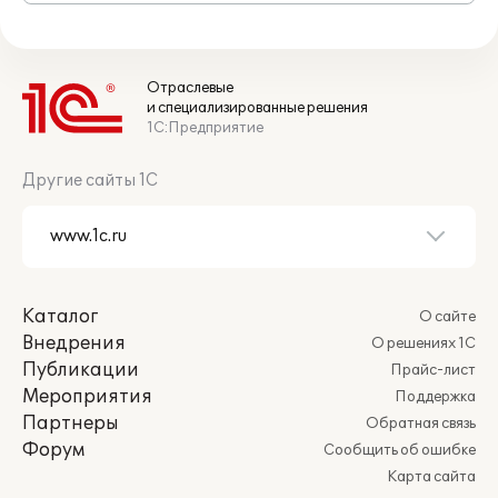
Отраслевые
и специализированные решения
1С:Предприятие
Другие сайты 1С
Каталог
О сайте
Внедрения
О решениях 1С
Публикации
Прайс-лист
Мероприятия
Поддержка
Партнеры
Обратная связь
Форум
Сообщить об ошибке
Карта сайта