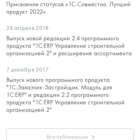
Присвоение статусов «1С-Совместно. Лучший
продукт 2022»
Оптимизация материалов,
поставок и техники
28 апреля 2018
Решение помогает планировать
потребности в материалах,
Выпуск новой редакции 2.4 программного
управлять закупками и
продукта "1С:ERP Управление строительной
поставками, контролировать
организацией 2" и расширение ассортимента
запасы, автотранспорт и
строительную технику.
7 декабря 2017
Выпуск нового программного продукта
"1С:Заказчик-Застройщик. Модуль для
1С:ERP" и редакции 2.2 программного
продукта "1С:ERP Управление строительной
Единая информационная среда
для всех участников
организацией 2"
ОКС, строительные участки, ПТО,
проектный офис, снабжение,
бухгалтерия, финансовые и
производственные службы
Все публикации