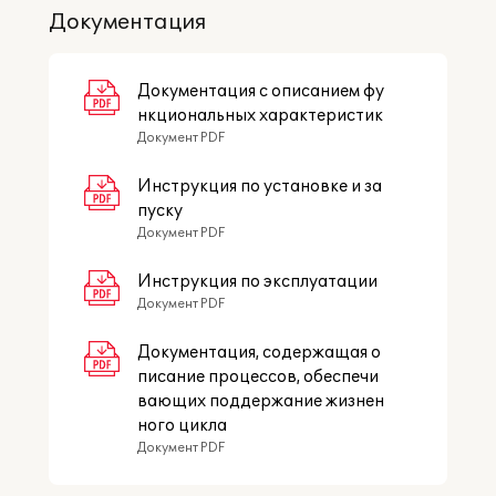
строительных работ
Документация
✓ подрядный способ
строительства;
✓ хозяйственный способ
Документация с описанием фу
строительства;
нкциональных характеристик
✓ смешанная схема с
Документ PDF
распределением работ между
собственными подразделениями и
Инструкция по установке и за
подрядчиками.
пуску
Документ PDF
Инструкция по эксплуатации
Документ PDF
Документация, содержащая о
Виды строительных проектов
писание процессов, обеспечи
✓ новое строительство;
вающих поддержание жизнен
✓ реконструкция;
ного цикла
✓ реновация;
Документ PDF
✓ капитальный ремонт и
модернизация объектов.