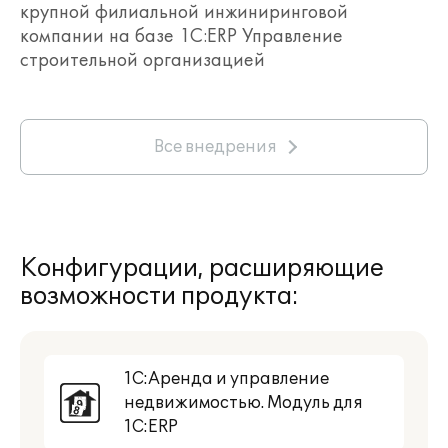
крупной филиальной инжиниринговой
фактические и финансовые
компании на базе 1С:ERP Управление
данные по объектам
строительной организацией
строительства.
Ниже представлены основные
функциональные области,
которые поддерживаются в
Все внедрения
системе.
бюджетирование и
Конфигурации, расширяющие
казначейство
возможности продукта:
сметы и ведомости объемов
1С:Аренда и управление
работ
недвижимостью. Модуль для
1С:ERP