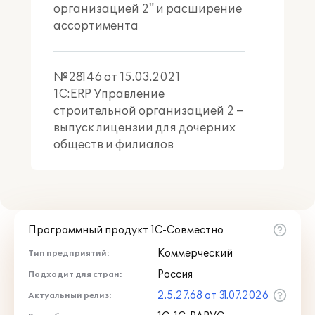
организацией 2" и расширение
водохранилища
ассортимента
№28146 от 15.03.2021
1С:ERP Управление
Энергетики и связи
строительной организацией 2 –
объекты инженерной,
выпуск лицензии для дочерних
энергетической и
обществ и филиалов
телекоммуникационной
инфраструктуры
Программный продукт 1С-Совместно
Коммерческий
Тип предприятий:
Сельскохозяйственного и
Россия
Подходит для стран:
оборонного назначения
объекты агропромышленного
2.5.27.68 от 31.07.2026
Актуальный релиз:
комплекса, специальные и