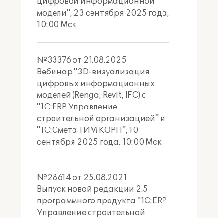
цифровой информационной
дороги, мосты, тоннели,
модели", 23 сентября 2025 года,
транспортные развязки,
10:00 Мск
трубопроводы
№33376 от 21.08.2025
Вебинар "3D-визуализация
цифровых информационных
Гражданского назначения
моделей (Renga, Revit, IFC) с
жилье, общественные здания,
"1С:ERP Управление
торговые центры, гостиницы,
строительной организацией" и
объекты социальной
"1С:Смета ТИМ КОРП", 10
инфраструктуры
сентября 2025 года, 10:00 Мск
№28614 от 25.08.2021
Выпуск новой редакции 2.5
программного продукта "1С:ERP
Гидротехнического назначения
Управление строительной
плотины, дамбы, каналы,