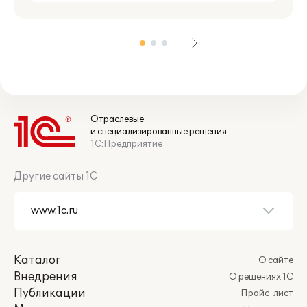
календарно-сетевое
планирование
закупки и складской учет
Отраслевые
и специализированные решения
1С:Предприятие
контроль выполнения СМР и
Другие сайты 1С
актирование работ
договоры с заказчиками,
Каталог
О сайте
подрядчиками и поставщиками
Внедрения
О решениях 1С
Публикации
Прайс-лист