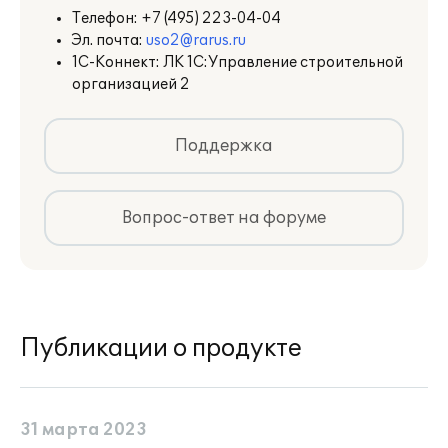
и фактическое выполнение работ
Телефон:
+7 (495) 223-04-04
связаны между собой, что
Эл. почта:
uso2@rarus.ru
позволяет контролировать ход
1С-Коннект: ЛК 1С:Управление строительной
строительства и быстро выявлять
организацией 2
отклонения.
Поддержка
Вопрос-ответ на форуме
Сокращение сроков
строительства
Автоматизация календарного
планирования, контроля
строительно-монтажных работ и
взаимодействия служб помогает
Публикации о продукте
быстрее принимать
управленческие решения.
31 марта 2023