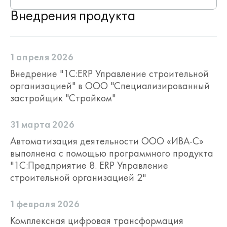
работают с актуальными данными
Внедрения продукта
из единого источника.
1 апреля 2026
Управление ключевыми
Внедрение "1С:ERP Управление строительной
процессами строительной
организацией" в ООО "Специализированный
организации
застройщик "Стройком"
Возможности решения охватывают
планирование, снабжение, выполнение
работ, договорную деятельность, учет
31 марта 2026
затрат и аналитику по объектам
Автоматизация деятельности ООО «ИВА-С»
строительства.
выполнена с помощью программного продукта
"1С:Предприятие 8. ERP Управление
строительной организацией 2"
Решение объединяет ключевые
направления управления
строительной организацией в
1 февраля 2026
единой цифровой среде и
Комплексная цифровая трансформация
позволяет увязать плановые,