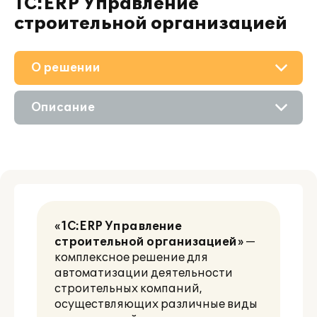
1С:ERP Управление
строительной организацией
О решении
Приобретение
Описание
Поддержка
Возможности
Материалы
Цифровые технологии
Партнерам
«1C:ERP Управление
строительной организацией»
—
комплексное решение для
автоматизации деятельности
строительных компаний,
осуществляющих различные виды