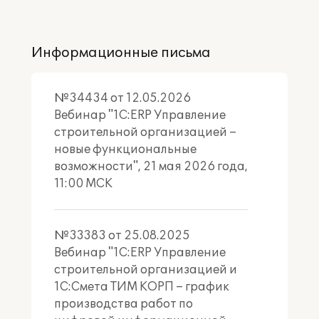
Информационные письма
Объекты строительства
Решение применяется для управления
строительством объектов различного
№34434 от 12.05.2026
назначения.
Вебинар "1С:ERP Управление
строительной организацией –
новые функциональные
возможности", 21 мая 2026 года,
11:00 МСК
Промышленного назначения
заводы, фабрики,
производственные комплексы
№33383 от 25.08.2025
Вебинар "1С:ERP Управление
строительной организацией и
1С:Смета ТИМ КОРП – график
производства работ по
Транспортной инфраструктуры