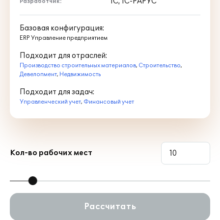
1С, 1С-РАРУС
Разработчик:
оборонные объекты
Базовая конфигурация:
ERP Управление предприятием
Основные преимущества
Подходит для отраслей:
Производство строительных материалов
Решение помогает связать строительное
,
Строительство
,
Девелопмент
,
Недвижимость
производство, ресурсы, договоры, учет
затрат и финансовый результат в
Подходит для задач:
единой информационной системе.
Управленческий учет
,
Финансовый учет
Контроль затрат и
Кол-во рабочих мест
рентабельности по каждому
объекту
Финансовый результат
рассчитывается на всех этапах
строительства: от планирования и
Рассчитать
исполнения работ до закрытия