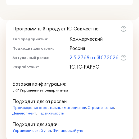
Программный продукт 1С-Совместно
Коммерческий
Тип предприятий:
Россия
Подходит для стран:
2.5.27.68 от 31.07.2026
Актуальный релиз:
1С, 1С-РАРУС
Разработчик:
Базовая конфигурация:
ERP Управление предприятием
Автоматизация застройщика с
Подходит для отраслей:
помощью "1С:ERP Управление
Производство строительных материалов
,
Строительство
,
строительной организацией 2"
Девелопмент
,
Недвижимость
(Бизнес-форум 1С:ERP онлайн 17
ноября 2021 г., Германчук Татьяна,
Подходит для задач:
АО "Ренессанс Актив")
Управленческий учет
,
Финансовый учет