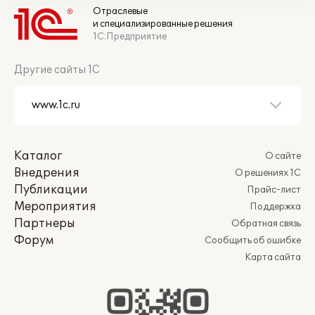
Отраслевые
и специализированные решения
1С:Предприятие
Другие сайты 1С
Каталог
О сайте
Внедрения
О решениях 1С
Публикации
Прайс-лист
Мероприятия
Поддержка
Партнеры
Обратная связь
Форум
Сообщить об ошибке
Карта сайта