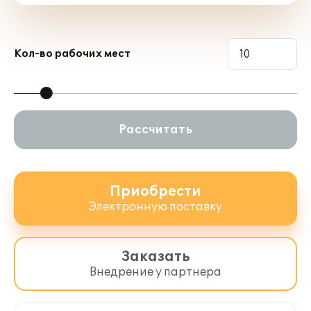
Кол-во рабочих мест
Рассчитать
Приобрести
Электронную поставку
Результаты внедрения «1С:ERP
Управление строительной
организацией 2» в АО
Заказать
«Трансинжстрой», Сизов Роман
Внедрение у партнера
Николаевич, Начальник ОИТ, АО
«Трансинжстрой»