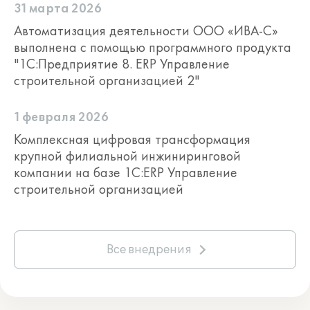
31 марта 2026
Презентация «1C:ERP Управление строи
Автоматизация деятельности ООО «ИВА-С»
тельной организацией» для заказчиков
выполнена с помощью программного продукта
и застройщиков строительства
"1С:Предприятие 8. ERP Управление
Презентация Power Point
строительной организацией 2"
Презентация «1C:ERP Управление
строительной организацией» для
1 февраля 2026
заказчиков и застройщиков
строительства
Комплексная цифровая трансформация
крупной филиальной инжиниринговой
компании на базе 1С:ERP Управление
строительной организацией
Все внедрения