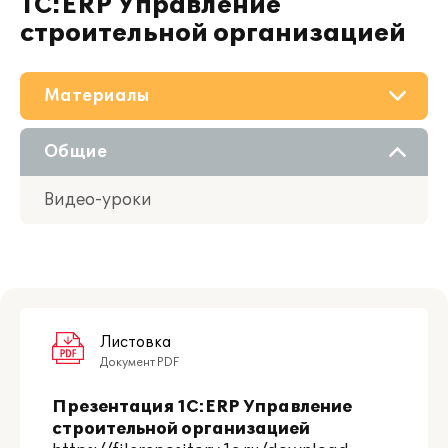
1С:ERP Управление
строительной организацией
Материалы
О решении
Общие
Приобретение
Видео-уроки
Поддержка
Партнерам
Листовка
Документ PDF
Презентация 1C:ERP Управление
строительной организацией