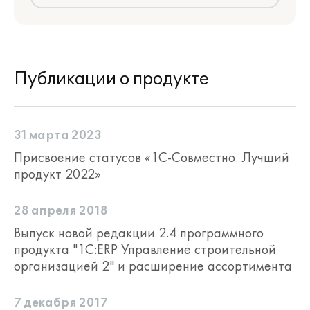
Публикации о продукте
31 марта 2023
Присвоение статусов «1С-Совместно. Лучший
продукт 2022»
Вебинар 1С:ERP Управление
28 апреля 2018
строительной организацией и
Выпуск новой редакции 2.4 программного
1С:Смета ТИМ КОРП – график
продукта "1С:ERP Управление строительной
производства работ
организацией 2" и расширение ассортимента
7 декабря 2017