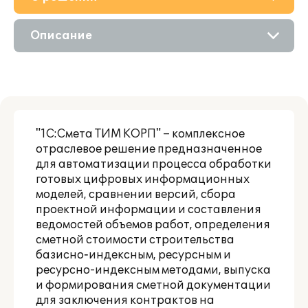
Приобретение
Описание
Поддержка
Возможности
Материалы
Сравнение версий
Партнерам
"1С:Смета ТИМ КОРП" – комплексное
отраслевое решение предназначенное
для автоматизации процесса обработки
готовых цифровых информационных
моделей, сравнении версий, сбора
проектной информации и составления
ведомостей объемов работ, определения
сметной стоимости строительства
базисно‑индексным, ресурсным и
ресурсно-индексным методами, выпуска
и формирования сметной документации
для заключения контрактов на