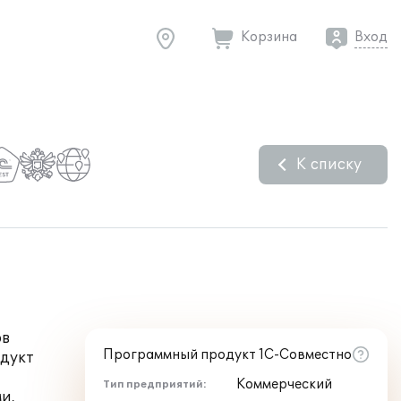
Корзина
Вход
К списку
ов
Программный продукт 1С-Совместно
одукт
Коммерческий
Тип предприятий:
и,