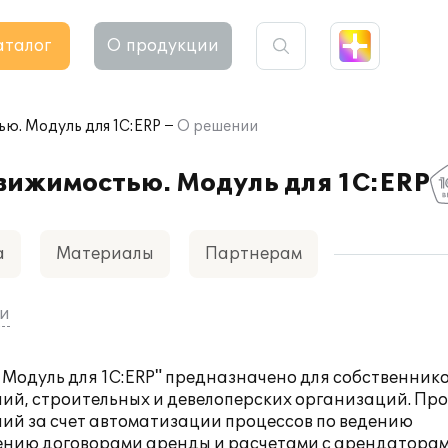
аталог
О продукции
ю. Модуль для 1С:ERP
О решении
вижимостью. Модуль для 1С:ERP
а
Материалы
Партнерам
ии
Модуль для 1С:ERP" предназначено для собственник
й, строительных и девелоперских организаций. Пр
ий за счет автоматизации процессов по ведению
лению договорами аренды и расчетами с арендаторам