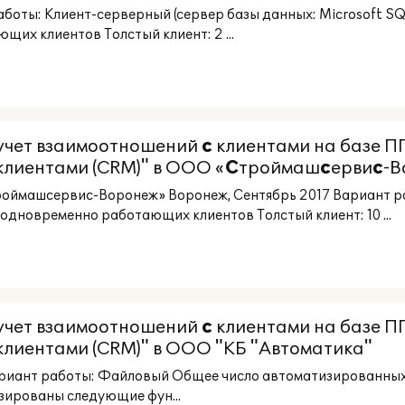
боты: Клиент-серверный (сервер базы данных: Microsoft S
их клиентов Толстый клиент: 2 ...
 учет взаимоотношений
с
клиентами на базе ПП
клиентами (CRM)" в ООО «
С
троймаш
с
ерви
с
-В
роймашсервис-Воронеж» Воронеж, Сентябрь 2017 Вариант 
одновременно работающих клиентов Толстый клиент: 10 ...
 учет взаимоотношений
с
клиентами на базе ПП
клиентами (CRM)" в ООО "КБ "Автоматика"
риант работы: Файловый Общее число автоматизированных 
зированы следующие фун...