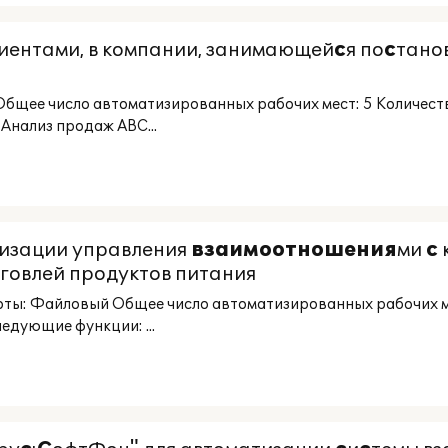
иентами, в компании, занимающей
с
я по
с
тано
Общее число автоматизированных рабочих мест: 5 Количес
Анализ продаж ABC...
тизации управления
взаимоотношения
ми
с
рговлей продуктов питания
боты: Файловый Общее число автоматизированных рабочих 
едующие функции: ...