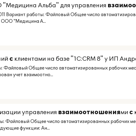
О "Медицина Альба" для управления
взаимо
11 Вариант работы: Файловый Общее число автоматизирова
 ООО "Медицина А...
ний
с
клиентами на базе "1C:CRM 8" у ИП Андр
ы: Файловый Общее число автоматизированных рабочих ме
ован учет взаимоотно...
тизации управления
взаимоотношения
ми
с
ты: Файловый Общее число автоматизированных рабочих ме
дующие функции: Ан...