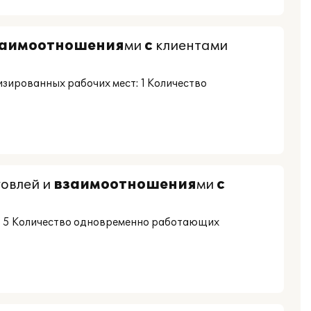
заимоотношения
ми
с
клиентами
изированных рабочих мест: 1 Количество
говлей и
взаимоотношения
ми
с
: 5 Количество одновременно работающих