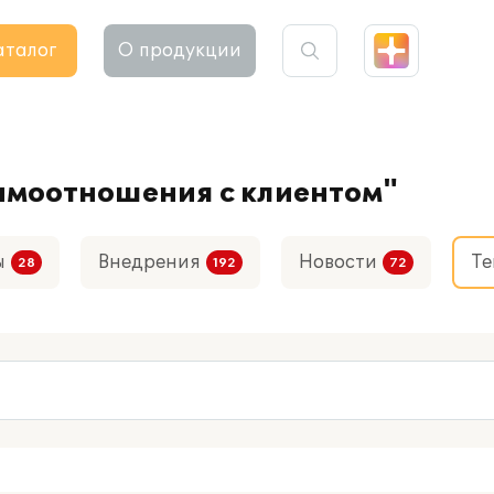
аталог
О продукции
аимоотношения с клиентом"
ы
Внедрения
Новости
Те