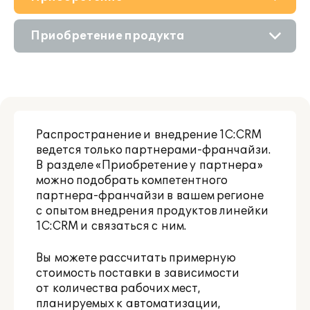
О решении
Приобретение продукта
Дополнения
Состав продукта
Поддержка
Приобретение у партнера
Материалы
Распространение и внедрение 1С:CRM
Аренда продукта
ведется только партнерами-франчайзи.
Обучение
В разделе «
Приобретение у партнера
»
можно подобрать компетентного
партнера-франчайзи в вашем регионе
Партнерам
с опытом внедрения продуктов линейки
1С:CRM и связаться с ним.
Вы можете рассчитать примерную
стоимость поставки в зависимости
от количества рабочих мест,
планируемых к автоматизации,