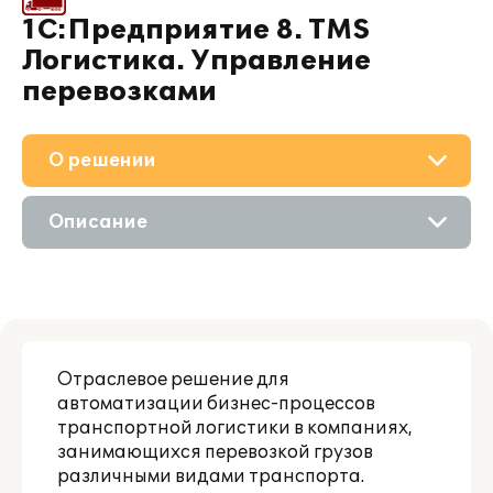
1С:Предприятие 8. TMS
Логистика. Управление
перевозками
О решении
Приобретение
Описание
Поддержка
Возможности
Материалы
Цифровые технологии
Партнерам
Отраслевое решение для
автоматизации бизнес-процессов
транспортной логистики в компаниях,
занимающихся перевозкой грузов
различными видами транспорта.