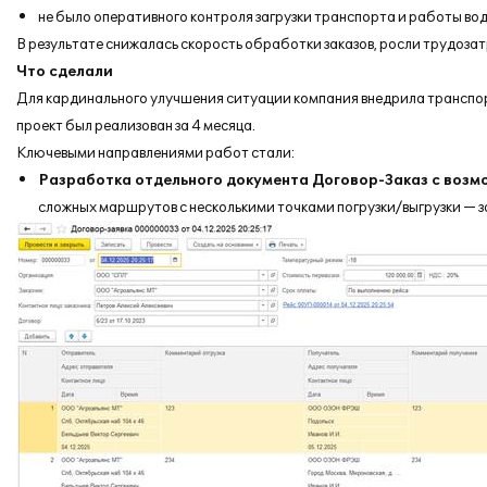
не было оперативного контроля загрузки транспорта и работы во
В результате снижалась скорость обработки заказов, росли трудозатр
Что сделали
Для кардинального улучшения ситуации компания внедрила трансп
проект был реализован за 4 месяца.
Ключевыми направлениями работ стали:
Разработка отдельного документа Договор-Заказ с возм
сложных маршрутов с несколькими точками погрузки/выгрузки — з