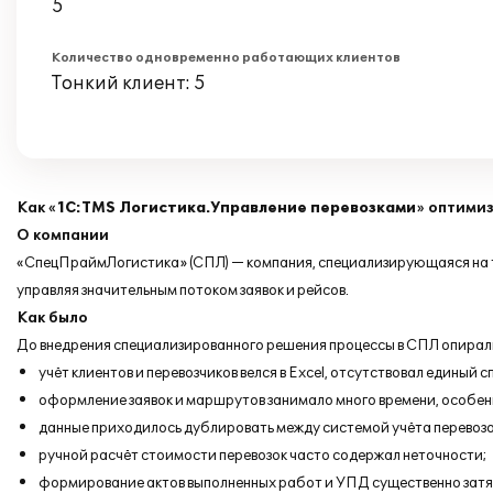
5
Количество одновременно работающих клиентов
Тонкий клиент: 5
Как «
1С:TMS Логистика.Управление перевозками
» оптими
О компании
«СпецПраймЛогистика» (СПЛ) — компания, специализирующаяся на тр
управляя значительным потоком заявок и рейсов.
Как было
До внедрения специализированного решения процессы в СПЛ опирали
учёт клиентов и перевозчиков велся в Excel, отсутствовал единый
оформление заявок и маршрутов занимало много времени, особенн
данные приходилось дублировать между системой учёта перевозок
ручной расчёт стоимости перевозок часто содержал неточности;
формирование актов выполненных работ и УПД существенно затя