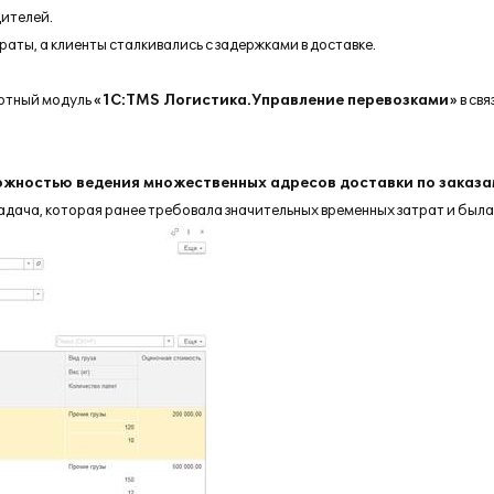
дителей.
аты, а клиенты сталкивались с задержками в доставке.
ортный модуль
«1С:TMS Логистика.Управление перевозками»
в свя
ожностью ведения множественных адресов доставки по заказа
адача, которая ранее требовала значительных временных затрат и был