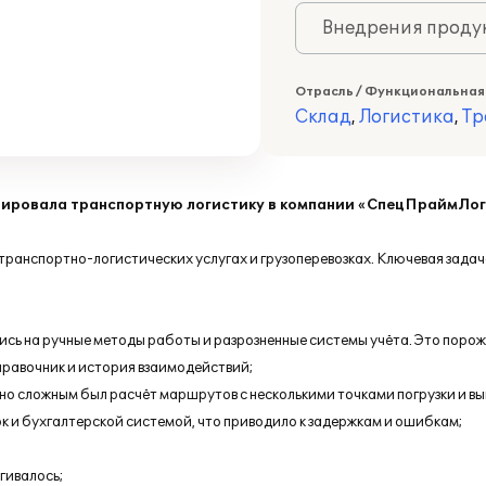
Внедрения продук
Отрасль / Функциональная
Склад
,
Логистика
,
Тр
зировала транспортную логистику в компании «СпецПраймЛо
анспортно-логистических услугах и грузоперевозках. Ключевая задача
сь на ручные методы работы и разрозненные системы учёта. Это порож
 справочник и история взаимодействий;
о сложным был расчёт маршрутов с несколькими точками погрузки и вы
 и бухгалтерской системой, что приводило к задержкам и ошибкам;
гивалось;