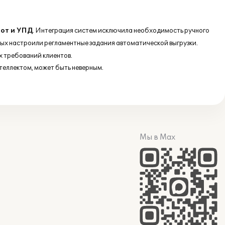
бот и УПД
. Интеграция систем исключила необходимость ручного
ых настроили регламентные задания автоматической выгрузки.
х требований клиентов.
Мы в Max