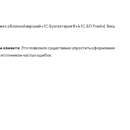
зке с облачной версией «1С:Бухгалтерия 8» («1С:БП Fresh»). Весь
м клиента
. Это позволило существенно упростить оформление
а источником частых ошибок.