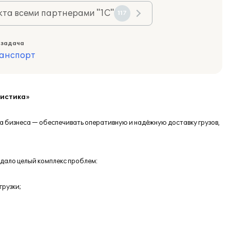
та всеми партнерами "1С"
117
 задача
анспорт
гистика»
 бизнеса — обеспечивать оперативную и надёжную доставку грузов,
дало целый комплекс проблем:
грузки;