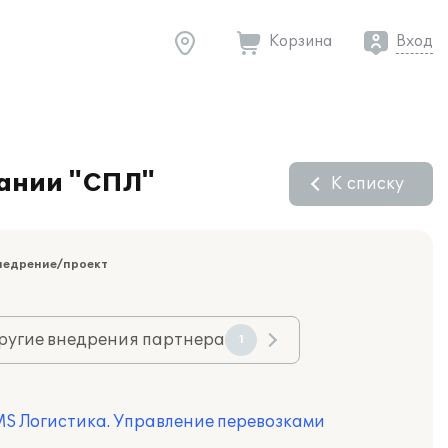
Корзина
Вход
пании "СПЛ"
К списку
недрение/проект
ругие внедрения партнера
1
MS Логистика. Управление перевозками