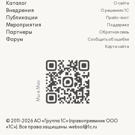
Каталог
О сайте
Внедрения
О решениях 1С
Публикации
Прайс-лист
Мероприятия
Поддержка
Партнеры
Обратная связь
Форум
Сообщить об ошибке
Карта сайта
Мы в Max
© 2011-2026 АО «Группа 1С» (правопреемник ООО
«1С»). Все права защищены.
websol@1c.ru