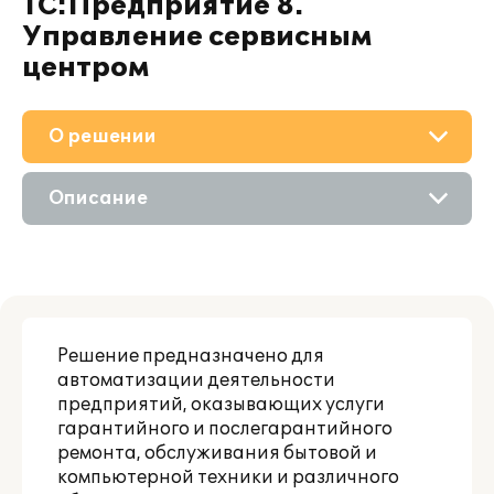
1С:Предприятие 8.
Управление сервисным
центром
О решении
Приобретение
Описание
Поддержка
Возможности
Материалы
Цифровые технологии
Партнерам
Решение предназначено для
автоматизации деятельности
предприятий, оказывающих услуги
гарантийного и послегарантийного
ремонта, обслуживания бытовой и
компьютерной техники и различного