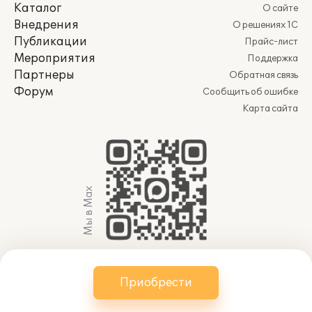
Каталог
О сайте
Внедрения
О решениях 1С
Публикации
Прайс-лист
Мероприятия
Поддержка
Партнеры
Обратная связь
Форум
Сообщить об ошибке
Карта сайта
Мы в Max
© 2011-2026 АО «Группа 1С» (правопреемник ООО
Приобрести
«1С»). Все права защищены.
websol@1c.ru