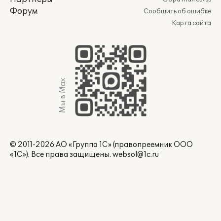
Форум
Сообщить об ошибке
Карта сайта
Мы в Max
© 2011-2026 АО «Группа 1С» (правопреемник ООО
«1С»). Все права защищены.
websol@1c.ru