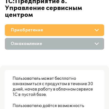
1С:Предприятие 8.
Управление сервисным
центром
Приобретение
О решении
Ознакомление
Поддержка
Приобретение продукта
Материалы
Состав продукта
Партнерам
Пользователь может бесплатно
Приобретение у партнера
ознакомиться с продуктом в течение 30
дней, начав работу в облачном сервисе
Аренда продукта
1С в пустой базе.
Пользователю даётся возможность