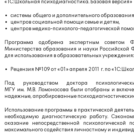
«1С:Школьная психодиагностика. Базовая версия» 
системы общего и дополнительного образования
центров социальной помощи семье и детям,
центров медико-психолого-педагогической помо
Программа одобрена экспертным советом Ф
Министерства образования и науки Российской Ф
для использования в образовательных учреждения
Рецензия №109 от «01» апреля 2011 г. по «1С:Шк
Под руководством доктора психологичес
МГУ им. М.В. Ломоносова были отобраны и включ
надежные, апробированные психодиагностические
Использование программы в практической деятел
необходимую диагностическую работу. Сэконом
оказание непосредственной психологической 
максимального содействия личностному и индиви