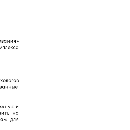
вания»
мплекса
ологов
ванные,
ежную и
вить на
гам для