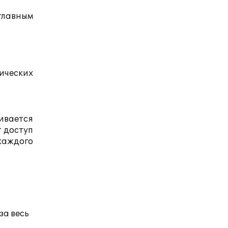
главным
ических
ивается
т доступ
каждого
за весь