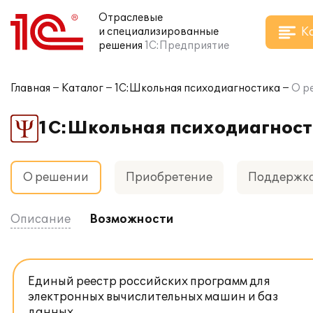
Отраслевые
К
и специализированные
решения
1С:Предприятие
Главная
Каталог
1С:Школьная психодиагностика
О р
1С:Школьная психодиагнос
О решении
Приобретение
Поддержк
Описание
Возможности
Единый реестр российских программ для
электронных вычислительных машин и баз
данных