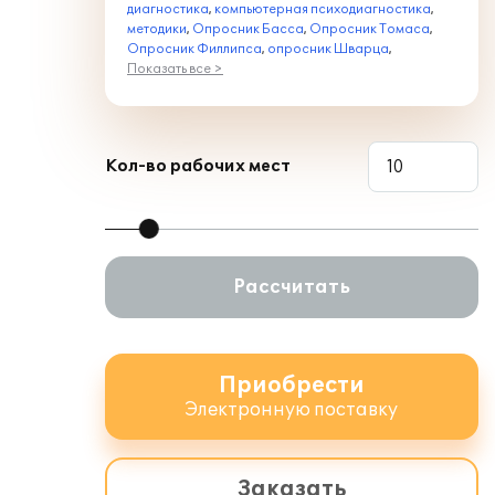
диагностика
,
компьютерная психодиагностика
,
методики
,
Опросник Басса
,
Опросник Томаса
,
Опросник Филлипса
,
опросник Шварца
,
Показать все >
Кол-во рабочих мест
Рассчитать
Приобрести
Электронную поставку
Заказать