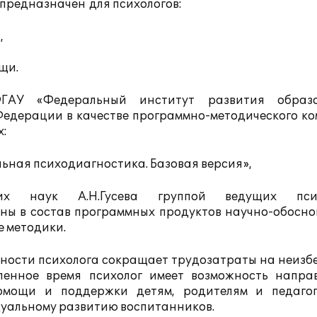
предназначен для психологов:
,
щи.
ГАУ «Федеральный институт развития образо
едерации в качестве программно-методического ко
х:
ольная психодиагностика. Базовая версия»
,
ких наук А.Н.Гусева группой ведущих псих
ены в состав программных продуктов научно-обосно
 методики.
ьности психолога сокращает трудозатраты на неизб
ленное время психолог имеет возможность напра
помощи и поддержки детям, родителям и педаго
дуальному развитию воспитанников.