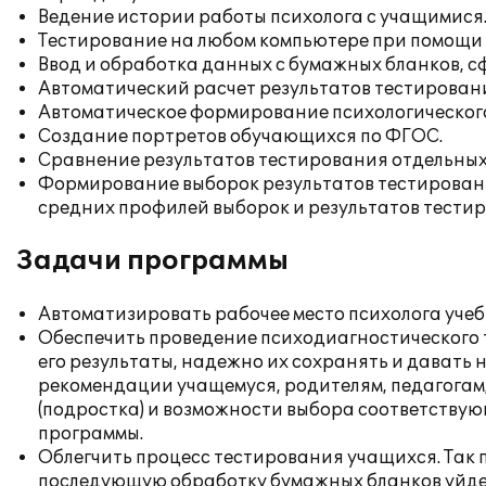
Ведение истории работы психолога с учащимися
Тестирование на любом компьютере при помощи 
Ввод и обработка данных с бумажных бланков, 
Автоматический расчет результатов тестирован
Автоматическое формирование психологического 
Создание портретов обучающихся по ФГОС.
Сравнение результатов тестирования отдельных
Формирование выборок результатов тестирования:
средних профилей выборок и результатов тести
Задачи программы
Автоматизировать рабочее место психолога учеб
Обеспечить проведение психодиагностического
его результаты, надежно их сохранять и давать 
рекомендации учащемуся, родителям, педагогам,
(подростка) и возможности выбора соответству
программы.
Облегчить процесс тестирования учащихся. Так п
последующую обработку бумажных бланков уйдет