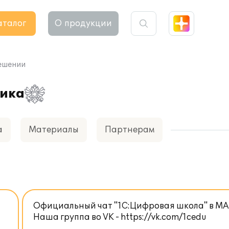
аталог
О продукции
ешении
тика
а
Материалы
Партнерам
Официальный чат "1С:Цифровая школа" в M
Наша группа во VK - https://vk.com/1cedu