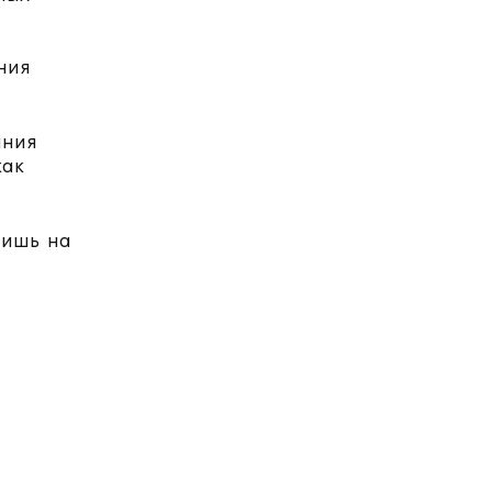
ения
ания
как
лишь на