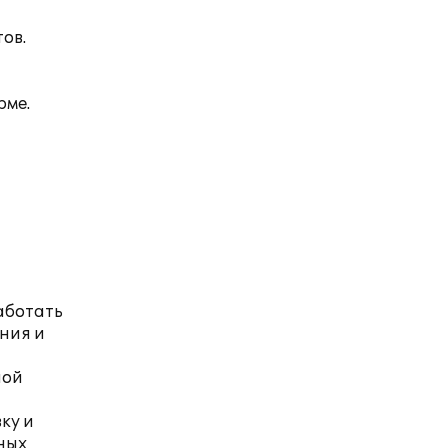
ов.
рме.
аботать
ения и
ной
ку и
ных