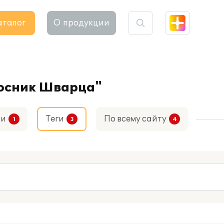
аталог
О продукции
росник Шварца"
ти
Теги
По всему сайту