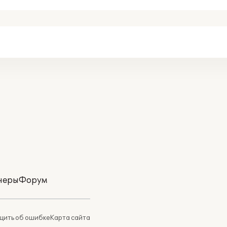
неры
Форум
ить об ошибке
Карта сайта