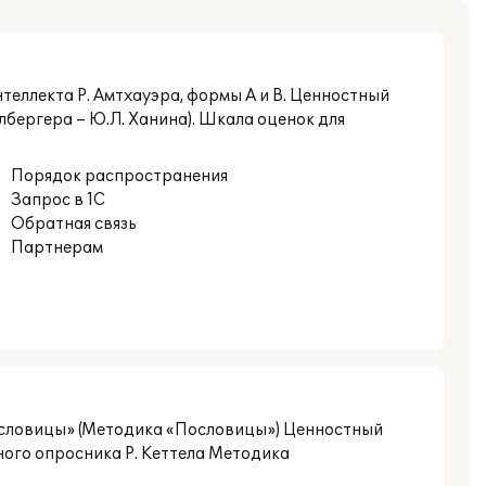
интеллекта Р. Амтхауэра, формы A и B. Ценностный
бергера – Ю.Л. Ханина). Шкала оценок для
Порядок распространения
Запрос в 1С
Обратная связь
Партнерам
ословицы» (Методика «Пословицы») Ценностный
ого опросника Р. Кеттела Методика