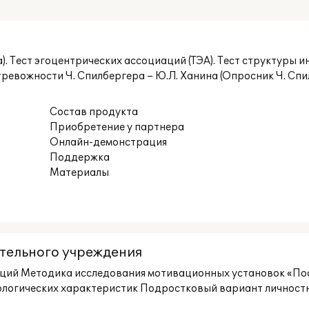
а
а). Тест эгоцентрических ассоциаций (ТЭА). Тест структуры 
евожности Ч. Спилбергера – Ю.Л. Ханина (Опросник Ч. Спил
Состав продукта
Приобретение у партнера
Онлайн-демонстрация
Поддержка
Материалы
тельного учреждения
нтаций Методика исследования мотивационных установок «П
логических характеристик Подростковый вариант личностн