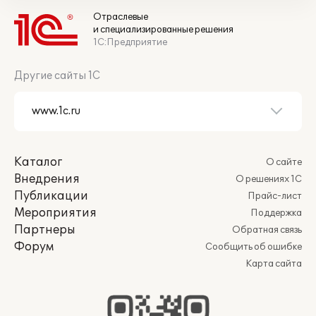
Отраслевые
и специализированные решения
1С:Предприятие
Другие сайты 1С
Каталог
О сайте
Внедрения
О решениях 1С
Публикации
Прайс-лист
Мероприятия
Поддержка
Партнеры
Обратная связь
Форум
Сообщить об ошибке
Карта сайта