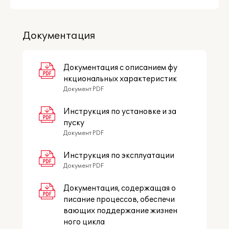
образовательного учреждения".
Документация
Подберите программу под
Документация с описанием фу
свои потребности
нкциональных характеристик
Документ PDF
Инструкция по установке и за
пуску
Документ PDF
Инструкция по эксплуатации
Документ PDF
Документация, содержащая о
писание процессов, обеспечи
вающих поддержание жизнен
Сравнение версий
ного цикла