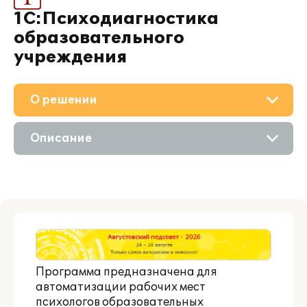
1С:Психодиагностика
образовательного
учреждения
О решении
Приобретение
Описание
Поддержка
Возможности
Материалы
Цифровые технологии
Партнерам
Программа предназначена для
автоматизации рабочих мест
психологов образовательных