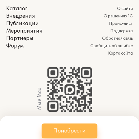
Каталог
О сайте
Внедрения
О решениях 1С
Публикации
Прайс-лист
Мероприятия
Поддержка
Партнеры
Обратная связь
Форум
Сообщить об ошибке
Карта сайта
Мы в Max
© 2011-2026 АО «Группа 1С» (правопреемник ООО
Приобрести
«1С»). Все права защищены.
websol@1c.ru