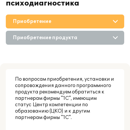
психодиагностика
Приобретение
О решении
Приобретение продукта
Поддержка
Состав продукта
Материалы
Приобретение у партнера
Партнерам
По вопросам приобретения, установки и
Онлайн-демонстрация
сопровождения данного программного
продукта рекомендуем обратиться к
партнерам фирмы "1С", имеющим
статус
Центр компетенции по
образованию (ЦКО)
и к
другим
партнерам фирмы "1С"
.