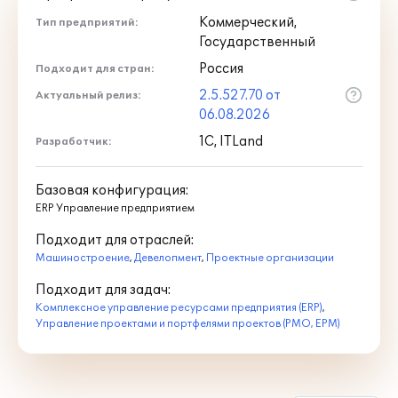
спецификой управления
Коммерческий,
Тип предприятий:
проектной деятельностью.
Государственный
Россия
Подходит для стран:
2.5.527.70 от
Актуальный релиз:
06.08.2026
При разработке редакции 2.5 был
1С, ITLand
Разработчик:
учтен опыт, накопленный при
внедрении и эксплуатации
"1С:ERP+PM Управление
Базовая конфигурация:
проектной организацией 2" более
ERP Управление предприятием
чем в 150 предприятиях различных
Подходит для отраслей:
отраслей и форм собственности,
Машиностроение
,
Девелопмент
,
Проектные организации
среди которых:
ООО
"Газпромнефть НТЦ"
,
ООО
Подходит для задач:
"Желдорпроект"
,
ООО "НК
Комплексное управление ресурсами предприятия (ERP)
,
Технология"
,
АО "НЭО Центр"
,
АО
Управление проектами и портфелями проектов (PMO, EPM)
"Криогаз"
,
ПАО "Россети Центр" и
ПАО "Россети Центр и
Приволжье"
,
АО