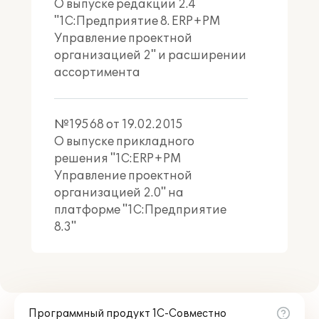
О выпуске редакции 2.4
совершенствование
"1С:Предприятие 8. ERP+PM
управленческих технологий
Управление проектной
предприятия
организацией 2" и расширении
ассортимента
№19568 от 19.02.2015
О выпуске прикладного
Организации, использующие
решения "1С:ERP+PM
решения, содержащие
Управление проектной
конфигурации "
ERP Управление
организацией 2.0" на
предприятием
" или "
ERP.
Управление холдингом
", могут
платформе "1С:Предприятие
приобрести "
1C:PM Управление
8.3"
проектами. Модуль для 1С:ERP
" и
интегрировать его в единую
информационную систему,
расширив тем самым
функциональные возможности
Программный продукт 1С-Совместно
существующих систем