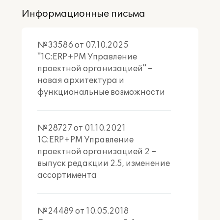
Информационные письма
готовые рабочие места
для руководителей проектов и
№33586 от 07.10.2025
других сотрудников
"1С:ERP+PM Управление
проектной организацией" –
новая архитектура и
функциональные возможности
Оперативный контроль
хода работ по проектам,
№28727 от 01.10.2021
своевременная реакция на
1С:ERP+PM Управление
отклонения, возникающие в ходе
проектной организацией 2 –
проектов
выпуск редакции 2.5, изменение
ассортимента
Сбор и анализ истории
№24489 от 10.05.2018
работ по проектам,