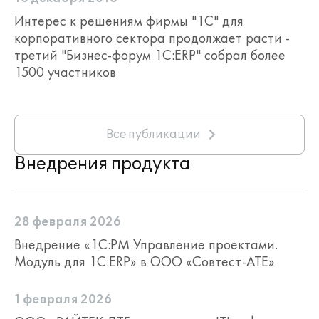
Интерес к решениям фирмы "1С" для
планирование трудозатрат по ролям;
корпоративного сектора продолжает расти -
управление загрузкой и рабочим
третий "Бизнес-форум 1С:ERP" собрал более
временем;
1500 участников
управление трудовыми и
материальными ресурсами;
учет внутренних работ проектного
офиса;
Все публикации
согласование трудозатрат.
Внедрения продукта
подробнее:
28 февраля 2026
Внедрение «1С:PM Управление проектами.
Модуль для 1С:ERP» в ООО «Совтест-АТЕ»
Работа
подразделений и
1 февраля 2026
субподрядчиков