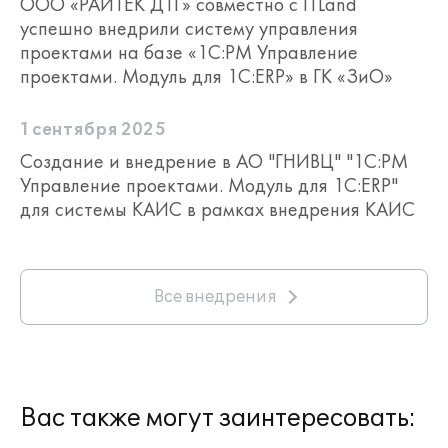
ООО «РАЙТЕК ДТГ» совместно с ITLand
успешно внедрили систему управления
проектами на базе «1C:PM Управление
Управление работами внутри
проектами. Модуль для 1С:ERP» в ГК «ЗиО»
подразделений. Планирование и анализ
загрузки ролей и трудовых ресурсов
подразделения.
1 сентября 2025
Создание и внедрение в АО "ГНИВЦ" "1С:PM
Управление проектами. Модуль для 1С:ERP"
для системы КАИС в рамках внедрения КАИС
Все внедрения
Вас также могут заинтересовать:
планирование и анализ загрузки
подразделений по ролям и трудовым