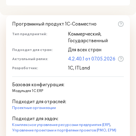
анализ соответствия плановых и
фактических показателей;
анализ проектов с группировкой по
портфелям и программам.
Программный продукт 1С-Совместно
Коммерческий,
Тип предприятий:
подробнее:
Государственный
Для всех стран
Подходит для стран:
4.2.40.1 от 07.05.2026
Актуальный релиз:
1С, ITLand
Разработчик:
Проектное
Базовая конфигурация:
Модуль для 1С:ERP
бюджетирование
Подходит для отраслей:
Проектные организации
Управление процессами формирования
Подходит для задач:
бюджетов и объемов проектов. На этом
Комплексное управление ресурсами предприятия (ERP)
,
этапе происходит планирование,
Управление проектами и портфелями проектов (PMO, EPM)
актуализация и анализ бюджетов