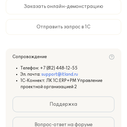
объемов;
Заказать онлайн-демонстрацию
управление договорами и
обязательствами;
регистрация состояния и процента
Отправить запрос в 1С
выполнения проектных работ;
управление рисками;
графический и табличный анализ
доходов, расходов, маржинальности,
поступлений, выплат, денежного
Сопровождение
потока, выполненных выпускаемых
объемов, готовности проекта, сроков
Телефон:
+7 (812) 448-12-55
выполнения, состояния показателей
Эл. почта:
support@itland.ru
проектов и проектных работ.
1С-Коннект: ЛК 1С:ERP+PM Управление
проектной организацией 2
подробнее:
Поддержка
Вопрос-ответ на форуме