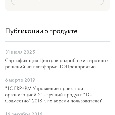
Ресурсы проектов
Управление трудовыми и
Публикации о продукте
материальными ресурсами,
необходимыми для выполнения проектов
и проектных задач. На данном этапе
ведется управление структурой
31 июля 2025
трудовых и материальных ресурсов,
Сертификация Центров разработки тиражных
осуществляется планирование и анализ
решений на платформе 1С:Предприятие
загрузки трудовых ресурсов.
6 марта 2019
"1С:ERP+PM Управление проектной
организацией 2" - лучший продукт "1С-
Совместно" 2018 г. по версии пользователей
16 декабря 2016