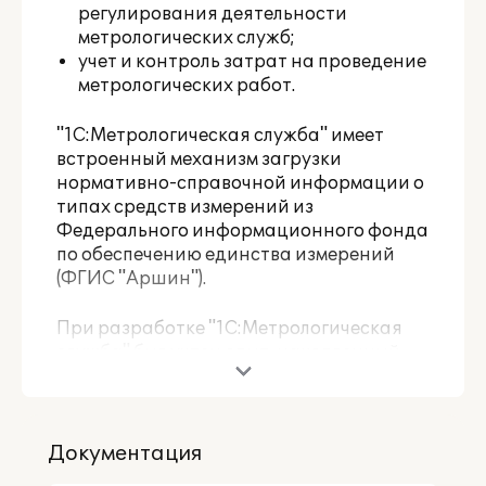
регулирования деятельности
метрологических служб;
учет и контроль затрат на проведение
метрологических работ.
"1С:Метрологическая служба" имеет
встроенный механизм загрузки
нормативно-справочной информации о
типах средств измерений из
Федерального информационного фонда
по обеспечению единства измерений
(ФГИС "Аршин").
При разработке "1С:Метрологическая
служба" был учтен опыт, накопленный
при внедрении и эксплуатации
продуктов "1С:ERP Энергетика 2" и
"Бест:Метрологическая служба" на
различных предприятиях, в том числе
Документация
на
проекте внедрения системы "АРМ