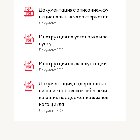
Метролога" в ПАО "Газпром нефть"
,
ставшем победителем конкурса лучших
Документация с описанием фу
проектов корпоративной
нкциональных характеристик
автоматизации
"1С:Проект года"
в 2021
Документ PDF
г. в предметной области "Метрология и
стандартизация".
Инструкция по установке и за
пуску
Документ PDF
Подробное описание
Инструкция по эксплуатации
Документ PDF
Документация, содержащая о
писание процессов, обеспечи
вающих поддержание жизнен
ного цикла
Документ PDF