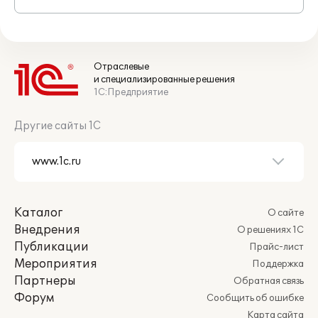
Отраслевые
и специализированные решения
1С:Предприятие
Другие сайты 1С
Каталог
О сайте
Внедрения
О решениях 1С
Публикации
Прайс-лист
Мероприятия
Поддержка
Партнеры
Обратная связь
Форум
Сообщить об ошибке
Карта сайта