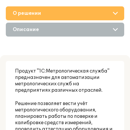
О решении
Приобретение
Описание
Поддержка
Возможности
Материалы
Партнерам
Продукт "1С:Метрологическая служба"
предназначен для автоматизации
метрологических служб на
предприятиях различных отраслей.
Решение позволяет вести учёт
метрологического оборудования,
планировать работы по поверке и
калибровке средств измерений,
проводить аттестацию оборудования и