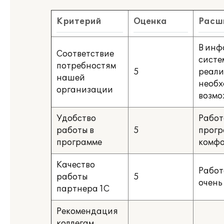
Критерий
Оценка
Расш
В ин
Соответствие
систе
потребностям
5
реали
нашей
необ
организации
возмо
Удобство
Работ
работы в
5
прогр
программе
комф
Качество
Работ
работы
5
очень
партнера 1C
Рекомендация
коллегам