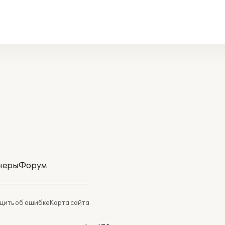
неры
Форум
ить об ошибке
Карта сайта