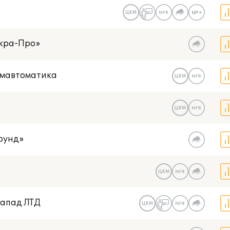
ЦКМ
скра-Про»
омавтоматика
ЦКМ
ЦКМ
рунд»
ЦКМ
Запад ЛТД
ЦКМ