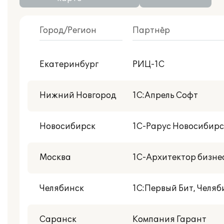
Город/Регион
Партнёр
С публикациями
Есть NF
Екатеринбург
РИЦ-1С
внедрений
Со статусом 1С:Центр
Нижний Новгород
1С:Апрель Софт
разработки
Новосибирск
1С-Рарус Новосибирс
Москва
1С-Архитектор бизне
Челябинск
1С:Первый Бит, Челяб
Саранск
Компания Гарант