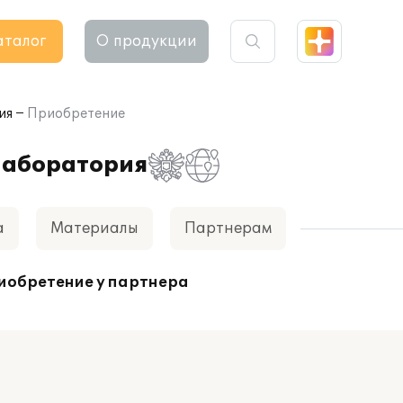
аталог
О продукции
ия
Приобретение
лаборатория
а
Материалы
Партнерам
иобретение у партнера