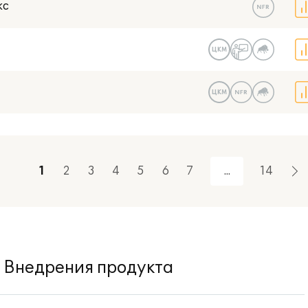
кс
ЦКМ
ЦКМ
1
2
3
4
5
6
7
14
Внедрения продукта