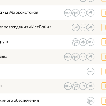
а - м. Марксистская
ЦКМ
Сопровождения «ИстЛайн»
ЦКМ
рус»
рым
ЦКМ
а
ЦКМ
ммного обеспечения