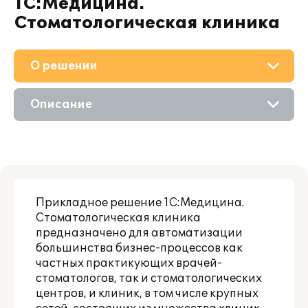
1С:Медицина.
Стоматологическая клиника
О решении
Приобретение
Описание
Поддержка
Возможности
Материалы
Партнерам
Прикладное решение
1С:Медицина.
Стоматологическая клиника
предназначено для автоматизации
большинства бизнес-процессов как
частных практикующих врачей-
стоматологов, так и стоматологических
центров, и клиник, в том числе крупных