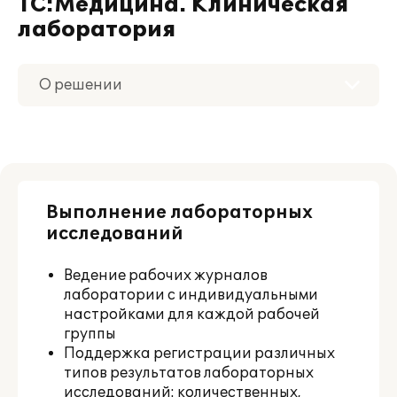
1С:Медицина. Клиническая
лаборатория
О решении
Приобретение
Поддержка
Выполнение лабораторных
Материалы
исследований
Партнерам
Ведение рабочих журналов
лаборатории с индивидуальными
настройками для каждой рабочей
группы
Поддержка регистрации различных
типов результатов лабораторных
исследований: количественных,