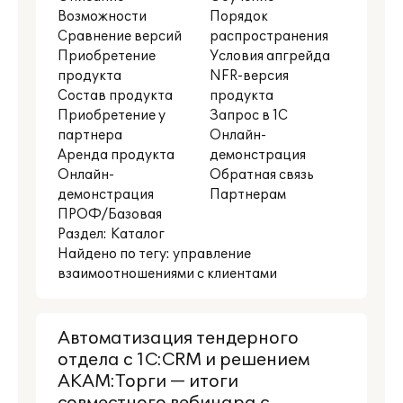
Возможности
Порядок
Сравнение версий
распространения
Приобретение
Условия апгрейда
продукта
NFR-версия
Состав продукта
продукта
Приобретение у
Запрос в 1С
партнера
Онлайн-
Аренда продукта
демонстрация
Онлайн-
Обратная связь
демонстрация
Партнерам
ПРОФ/Базовая
Раздел:
Каталог
Найдено по тегу: управление
взаимоотношениями с клиентами
Автоматизация тендерного
отдела с 1С:CRM и решением
АКАМ:Торги — итоги