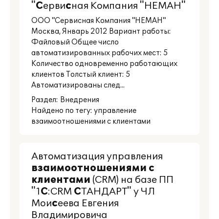
"
С
ерви
с
ная Компания "НЕМАН"
ООО "Сервисная Компания "НЕМАН"
Москва, Январь 2012 Вариант работы:
Файловый Общее число
автоматизированных рабочих мест: 5
Количество одновременно работающих
клиентов Толстый клиент: 5
Автоматизированы след...
Раздел:
Внедрения
Найдено по тегу: управление
взаимоотношениями с клиентами
Автоматизация управления
взаимоотношениями
с
клиентами
(CRM) на базе ПП
"1
С
:CRM
С
ТАНДАРТ" у ЧЛ
Мои
с
еева Евгения
Владимировича