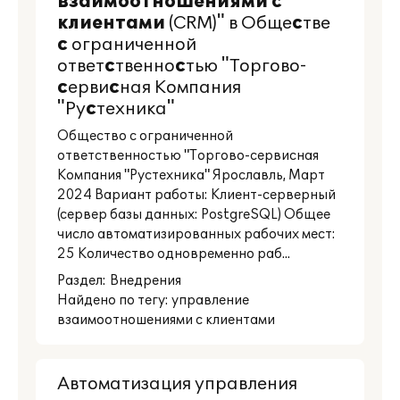
взаимоотношениями
с
клиентами
(CRM)" в Обще
с
тве
с
ограниченной
ответ
с
твенно
с
тью "Торгово-
с
ерви
с
ная Компания
"Ру
с
техника"
Общество с ограниченной
ответственностью "Торгово-сервисная
Компания "Рустехника" Ярославль, Март
2024 Вариант работы: Клиент-серверный
(сервер базы данных: PostgreSQL) Общее
число автоматизированных рабочих мест:
25 Количество одновременно раб...
Раздел:
Внедрения
Найдено по тегу: управление
взаимоотношениями с клиентами
Автоматизация управления