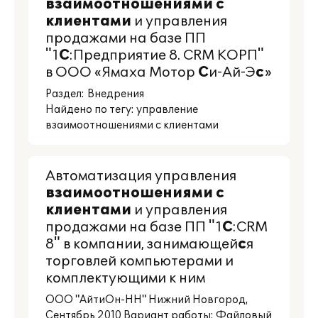
взаимоотношениями
с
клиентами
и управления
продажами на базе ПП
"1
С
:Предприятие 8. CRM КОРП"
в ООО «Ямаха Мотор
С
и-Ай-Э
с
»
Раздел:
Внедрения
Найдено по тегу: управление
взаимоотношениями с клиентами
Автоматизация управления
взаимоотношениями
с
клиентами
и управления
продажами на базе ПП "1
С
:CRM
8" в компании, занимающей
с
я
торговлей компьютерами и
комплектующими к ним
ООО "АйтиОн-НН" Нижний Новгород,
Сентябрь 2010 Вариант работы: Файловый