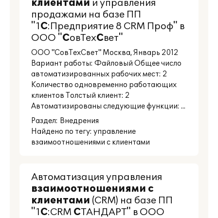
клиентами
и управления
продажами на базе ПП
"1
С
:Предприятие 8 CRM Проф" в
ООО "
С
овТех
С
вет"
ООО "СовТехСвет" Москва, Январь 2012
Вариант работы: Файловый Общее число
автоматизированных рабочих мест: 2
Количество одновременно работающих
клиентов Толстый клиент: 2
Автоматизированы следующие функции: ...
Раздел:
Внедрения
Найдено по тегу: управление
взаимоотношениями с клиентами
Автоматизация управления
взаимоотношениями
с
клиентами
(CRM) на базе ПП
"1
С
:CRM
С
ТАНДАРТ" в ООО