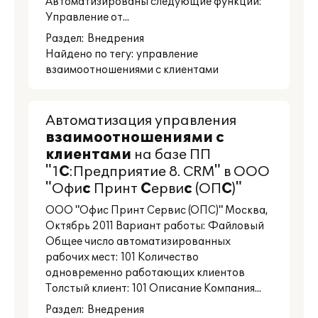
Автоматизированы следующие функции:
Управление от...
Раздел:
Внедрения
Найдено по тегу: управление
взаимоотношениями с клиентами
Автоматизация управления
взаимоотношениями
с
клиентами
на базе ПП
"1
С
:Предприятие 8. CRM" в ООО
"Офи
с
Принт
С
ерви
с
(ОП
С
)"
ООО "Офис Принт Сервис (ОПС)" Москва,
Октябрь 2011 Вариант работы: Файловый
Общее число автоматизированных
рабочих мест: 101 Количество
одновременно работающих клиентов
Толстый клиент: 101 Описание Компания...
Раздел:
Внедрения