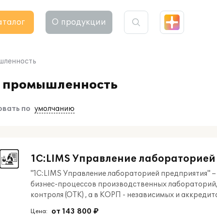
аталог
О продукции
шленность
я промышленность
вать по
умолчанию
1С:LIMS Управление лабораторией
"1С:LIMS Управление лабораторией предприятия" –
бизнес-процессов производственных лабораторий, 
контроля (ОТК) , а в КОРП - независимых и аккред
от 143 800 ₽
Цена: