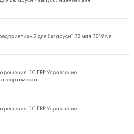
для Беларуси – выпуск лицензии для
едприятием 2 для Беларуси" 23 мая 2019 г. в
го решения "1С:ERP Управление
и ассортимента
го решения "1С:ERP Управление