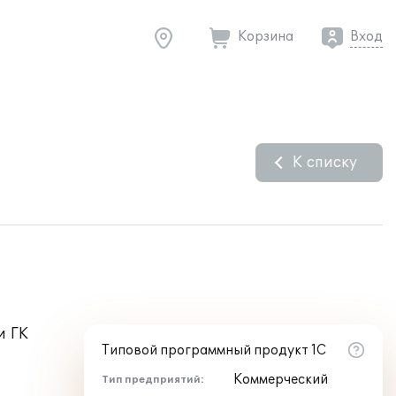
Корзина
Вход
К списку
и
ГК
Типовой программный продукт 1С
Коммерческий
Тип предприятий: