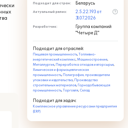
Беларусь
Подходит для стран:
ически
енных
2.5.22.193 от
Актуальный релиз:
тва
31.07.2026
Группа компаний
Разработчик:
"Четыре Д"
Подходит для отраслей:
Пищевая промышленность
,
Топливно-
энергетический комплекс
,
Машиностроение
,
Металлургия
,
Переработка отходов и вторсырья
,
Химическая и фармацевтическая
промышленность
,
Полиграфия, производители
упаковки и издательства
,
Производство
строительных материалов
,
Горнодобывающая
промышленность
,
Торговля
,
Склад
Подходит для задач:
Комплексное управление ресурсами предприятия
(ERP)