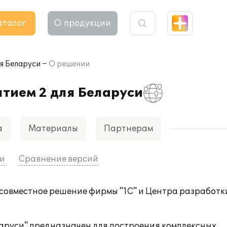
аталог
О продукции
я Беларуси
О решении
тием 2 для Беларуси
а
Материалы
Партнерам
ии
Сравнение версий
 совместное решение фирмы "1С" и
Центра разработк
ларуси" предназначен для построения комплексных