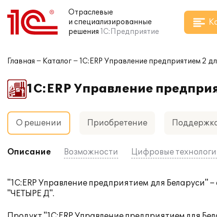
Отраслевые
К
и специализированные
решения
1С:Предприятие
Главная
Каталог
1С:ERP Управление предприятием 2 дл
1С:ERP Управление предприя
О решении
Приобретение
Поддержк
Описание
Возможности
Цифровые технолог
"1С:ERP Управление предприятием для Беларуси" –
"ЧЕТЫРЕ Д".
Продукт "1С:ERP Управление предприятием для Бе