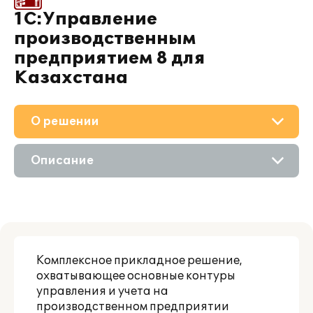
1С:Управление
производственным
предприятием 8 для
Казахстана
О решении
Приобретение
Описание
Поддержка
Возможности
Партнерам
Комплексное прикладное решение,
охватывающее основные контуры
управления и учета на
производственном предприятии