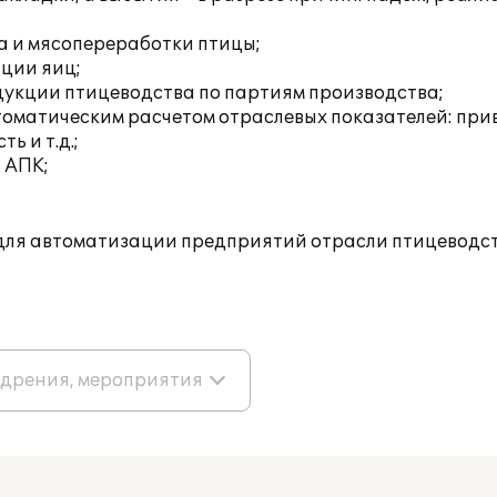
а и мясопереработки птицы;
ации яиц;
дукции птицеводства по партиям производства;
оматическим расчетом отраслевых показателей: прив
ь и т.д.;
 АПК;
для автоматизации предприятий отрасли птицеводст
едрения, мероприятия