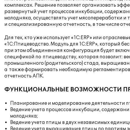
комплексах. Решение позволяет организовать эффе
развернутый учет процессов инкубации, содержан
молодняка, осуществлять учет мясопереработки и 
и специализированную отчетность, в том числе отч
Для тех, кто уже использует «1С:ERP» или отраслев
«1С:Птицеводство. Модуль для 1С:ERP», который 
при этом объединенная конфигурация будет включ
спецификой по птицеводству, которая позволит: в
промышленного (родительского) стада, выращивания
а также формировать необходимую регламентирова
отчетность АПК.
ФУНКЦИОНАЛЬНЫЕ ВОЗМОЖНОСТИ П
Планирование и моделирование деятельности 
Ведение учета процессов инкубации, содержани
молодняка;
Ведение учета птицы в двух независимых единица
Ведение учета выращивания птицы по партиям за