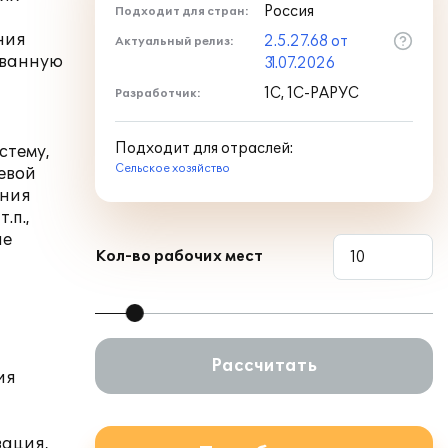
Россия
Подходит для стран:
ния
2.5.27.68 от
Актуальный релиз:
ованную
31.07.2026
1С, 1С-РАРУС
Разработчик:
Подходит для отраслей:
стему,
Сельское хозяйство
евой
ания
.п.,
ле
Кол-во рабочих мест
Рассчитать
ия
зация,