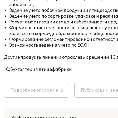
забой и т.п.;
Ведение учета побочной продукции птицеводств
Ведение учета по сортировке, упаковке и реализ
Расчет амортизации стада и себестоимости про
Формирование отчетности по птицеводству с авт
количество кормо-дней, сохранность, яйценоскост
Формирование регламентированной отчетности
Возможность ведения учета по ЕСХН.
Другие продукты линейки отраслевых решений 1С 
1С:Бухгалтерия птицефабрики
Подробное описание
Публикации, вн
Информационные письма