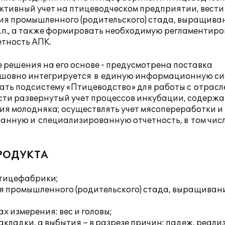
ктивный учет на птицеводческом предприятии, вести
ия промышленного (родительского) стада, выращива
т.п., а также формировать необходимую регламентир
етность АПК.
ые решения на его основе - предусмотрена поставка
бесшовно интегрируется в единую информационную си
ать подсистему «Птицеводство» для работы с отрасл
ести развернутый учет процессов инкубации, содерж
 молодняка; осуществлять учет мясопереработки и т
нную и специализированную отчетность, в том чис
РОДУКТА
птицефабрики;
я промышленного (родительского) стада, выращиван
х измерения: вес и головы;
кладки, а выбытия – в разрезе причин: падеж, реали