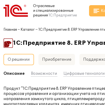
Отраслевые
К
и специализированные
решения
1С:Предприятие
Главная
Каталог
1С:Предприятие 8. ERP Управление п
1С:Предприятие 8. ERP Упр
О решении
Приобретение
Поддержк
Описание
Возможности
Цифровые технолог
Продукт "1С:Предприятие 8. ERP Управление птиц
процессов управления и организации учета на пт
направления замкнутого цикла, птицеплемрепроду
многоотраслевых холдингах, имеющих птицеводчес