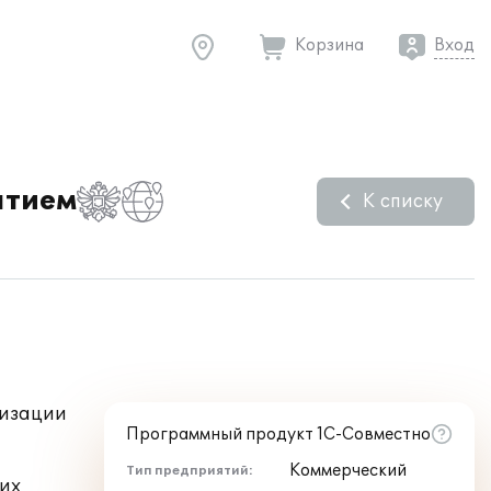
Корзина
Вход
ятием
К списку
тизации
Программный продукт 1С-Совместно
Коммерческий
Тип предприятий:
ких