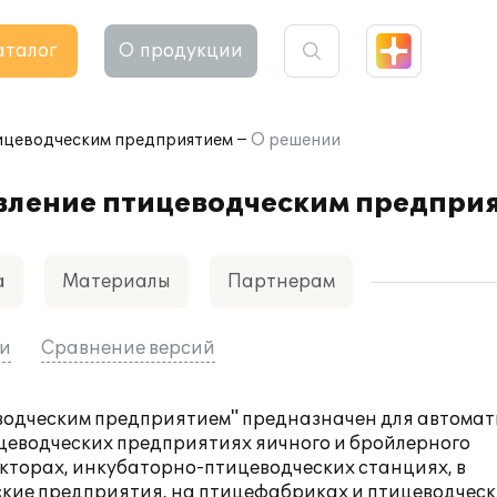
аталог
О продукции
тицеводческим предприятием
О решении
авление птицеводческим предпри
а
Материалы
Партнерам
ии
Сравнение версий
еводческим предприятием" предназначен для автома
ицеводческих предприятиях яичного и бройлерного
кторах, инкубаторно-птицеводческих станциях, в
кие предприятия, на птицефабриках и птицеводчес