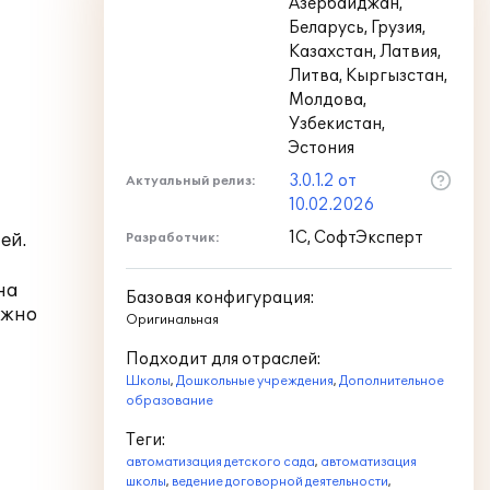
Азербайджан,
Беларусь, Грузия,
Казахстан, Латвия,
Литва, Кыргызстан,
Молдова,
Узбекистан,
Эстония
3.0.1.2 от
Актуальный релиз:
10.02.2026
1С, СофтЭксперт
ей.
Разработчик:
на
Базовая конфигурация:
ожно
Оригинальная
Подходит для отраслей:
Школы
,
Дошкольные учреждения
,
Дополнительное
образование
Теги:
автоматизация детского сада
,
автоматизация
школы
,
ведение договорной деятельности
,