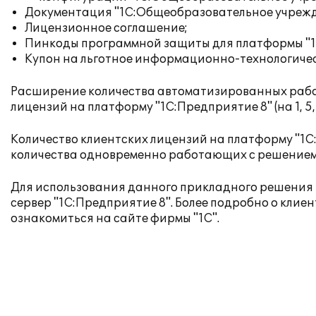
Документация "1С:Общеобразовательное учрежден
Лицензионное соглашение;
Пинкоды программной защиты для платформы "1С
Купон на льготное
информационно-технологичес
Расширение количества автоматизированных рабо
лицензий на платформу "1С:Предприятие 8" (на 1, 5, 1
Kоличество клиентских лицензий на платформу "1С
количества одновременно работающих с решением
Для использования данного прикладного решения 
сервер "1С:Предприятие 8". Более подробно о кли
ознакомиться
на сайте фирмы "1С"
.