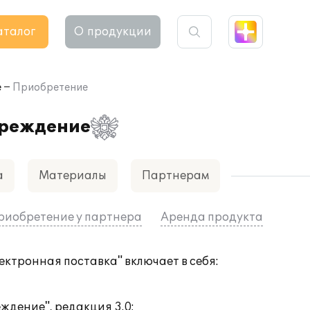
аталог
О продукции
е
Приобретение
чреждение
а
Материалы
Партнерам
риобретение у партнера
Аренда продукта
ктронная поставка" включает в себя:
дение", редакция 3.0;