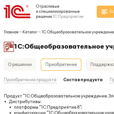
Отраслевые
К
и специализированные
решения
1С:Предприятие
Главная
Каталог
1С:Общеобразовательное учреждени
1С:Общеобразовательное у
О решении
Приобретение
Поддержк
Приобретение продукта
Состав продукта
П
Продукт "1С:Общеобразовательное учреждение. Эле
Дистрибутивы:
платформы "1С:Предприятие 8";
конфигурации "1С:Общеобразовательное учреж