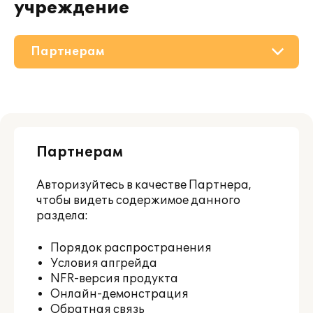
учреждение
Партнерам
О решении
Приобретение
Партнерам
Поддержка
Авторизуйтесь
в качестве Партнера,
Материалы
чтобы видеть содержимое данного
раздела:
Порядок распространения
Условия апгрейда
NFR-версия продукта
Онлайн-демонстрация
Обратная связь