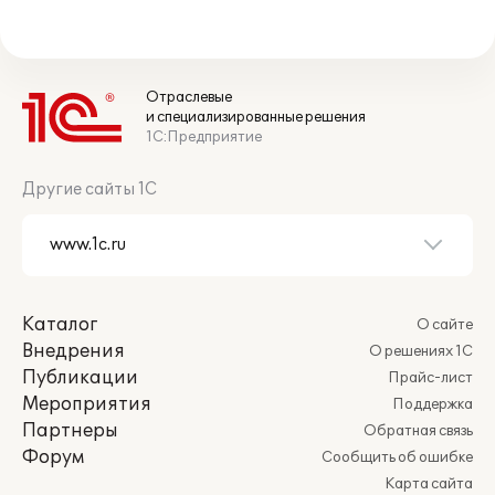
Отраслевые
и специализированные решения
1С:Предприятие
Другие сайты 1С
Каталог
О сайте
Внедрения
О решениях 1С
Публикации
Прайс-лист
Мероприятия
Поддержка
Партнеры
Обратная связь
Форум
Сообщить об ошибке
Карта сайта