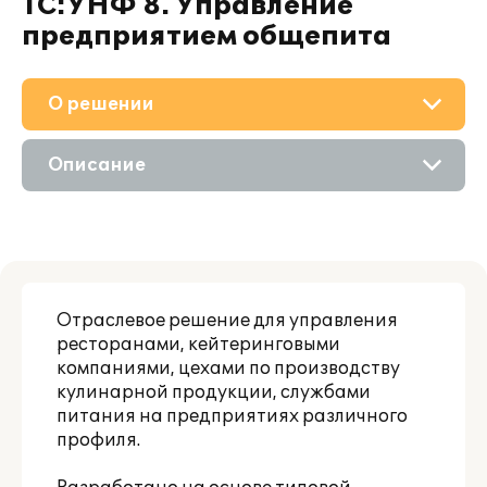
1С:УНФ 8. Управление
предприятием общепита
О решении
Приобретение
Описание
Поддержка
Возможности
Материалы
Цифровые технологии
Партнерам
Отраслевое решение для управления
Сравнение версий
ресторанами, кейтеринговыми
компаниями, цехами по производству
кулинарной продукции, службами
питания на предприятиях различного
профиля.