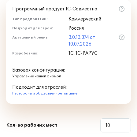
Программный продукт 1С-Совместно
Отчеты и контроль бизнеса
Коммерческий
Тип предприятий:
Россия
Подходит для стран:
Мобильные рабочие места
3.0.13.374 от
Актуальный релиз:
10.07.2026
Интеграция и обмен данными
1С, 1С-РАРУС
Разработчик:
Базовая конфигурация:
Комплексная автоматизация ФРОНТ-
Управление нашей фирмой
ОФИС + БЭК-ОФИС
Подходит для отраслей:
Рестораны и общественное питание
Технологические
преимущества платформы
"1С:Предприятие 8.3"
Кол-во рабочих мест