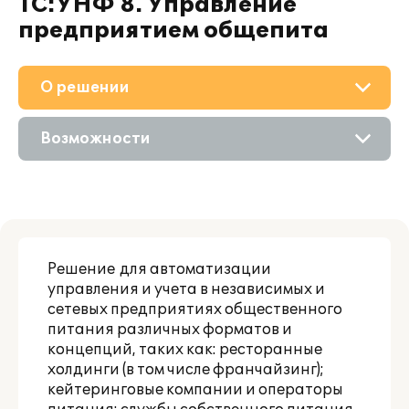
1С:УНФ 8. Управление
предприятием общепита
О решении
Приобретение
Возможности
Поддержка
Описание
Материалы
Цифровые технологии
Партнерам
Решение для автоматизации
Сравнение версий
управления и учета в независимых и
сетевых предприятиях общественного
питания различных форматов и
концепций, таких как: ресторанные
холдинги (в том числе франчайзинг);
кейтеринговые компании и операторы