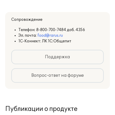
Настройка интерфейса
для конкретного
пользователя или группы
Сопровождение
пользователей с учетом его роли,
Телефон:
8-800-700-7484 доб. 4356
прав доступа и индивидуальных
Эл. почта:
food@rarus.ru
настроек
1С-Коннект: ЛК 1С:Общепит
Поддержка
Вопрос-ответ на форуме
Публикации о продукте