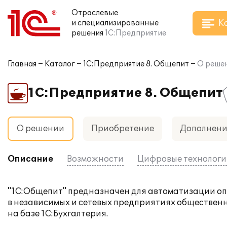
Отраслевые
К
и специализированные
решения
1С:Предприятие
Главная
Каталог
1С:Предприятие 8. Общепит
О реше
1С:Предприятие 8. Общепит
О решении
Приобретение
Дополнен
Описание
Возможности
Цифровые технолог
"1С:Общепит" предназначен для автоматизации опе
в независимых и сетевых предприятиях обществен
на базе
1С:Бухгалтерия
.