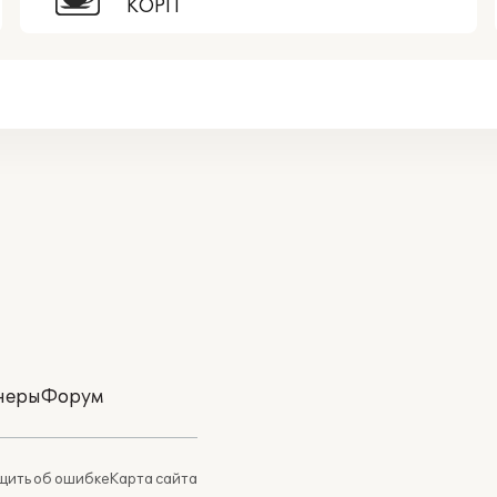
КОРП
неры
Форум
ить об ошибке
Карта сайта