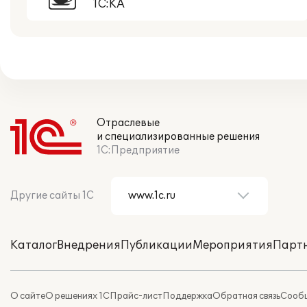
1С:КА
Отраслевые
и специализированные решения
1С:Предприятие
Другие сайты 1С
Каталог
Внедрения
Публикации
Мероприятия
Парт
О сайте
О решениях 1С
Прайс-лист
Поддержка
Обратная связь
Сообщ