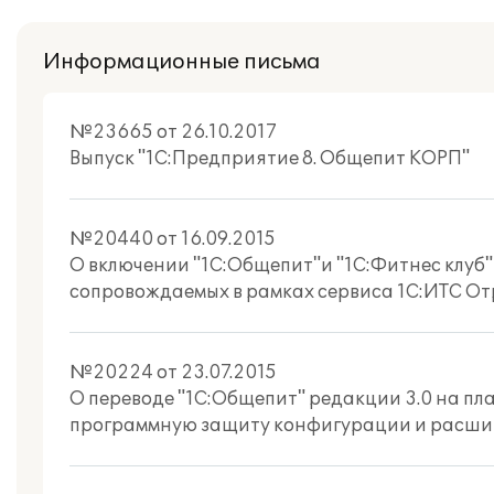
Информационные письма
№23665 от 26.10.2017
Выпуск "1С:Предприятие 8. Общепит КОРП"
№20440 от 16.09.2015
О включении "1С:Общепит"и "1С:Фитнес клуб"
сопровождаемых в рамках сервиса 1С:ИТС О
№20224 от 23.07.2015
О переводе "1С:Общепит" редакции 3.0 на пла
программную защиту конфигурации и расши