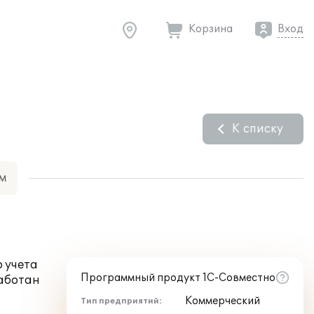
Корзина
Вход
К списку
м
 учета
Программный продукт 1С-Совместно
работан
Коммерческий
Тип предприятий: