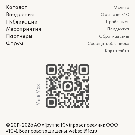
Каталог
О сайте
Внедрения
О решениях 1С
Публикации
Прайс-лист
Мероприятия
Поддержка
Партнеры
Обратная связь
Форум
Сообщить об ошибке
Карта сайта
Мы в Max
© 2011-2026 АО «Группа 1С» (правопреемник ООО
«1С»). Все права защищены.
websol@1c.ru