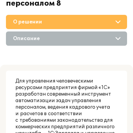
персоналом 8
О решении
Приобретение
Описание
Дополнения
Возможности
Поддержка
Цифровые технологии
Партнерам
Для управления человеческими
Сравнение версий
ресурсами предприятия фирмой «1С»
разработан современный инструмент
автоматизации задач управления
персоналом, ведения кадрового учета
и расчетов в соответствии
с требованиями законодательства для
коммерческих предприятий различного